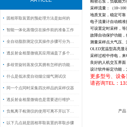
ARTICLE
精密芯泵，负载能力
采样流量：（10~100）L
地质支架，稳定可靠
固相萃取装置的预处理方法是如何的
电子流量计自动精准
可设置定时采样，等
智能一体化蒸馏仪在操作前的准备工作
故障自动保护功能，
全自动脂肪测定仪其操作步骤可分为以下五个核心阶段
测量采样点大气压、
OLED宽温型高亮
透反射金相显微镜其应用涵盖了多个领域
采样过程中停电，来
良好的人机交互界面
多歧管旋转蒸发仪其拥有怎样的功能呢？
设计软件标定功能，
更多型号、设备
什么是低浓度自动烟尘烟气测试仪
请咨询TEL：131
同一个点同时采集四次样品的采样仪器
透反射金相显微镜也是需要进行维护保养的
产品
负氧离子检测仪的使用可离不开以下维护
以下几点就是固相萃取装置的萃取步骤