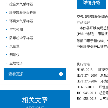
详情介绍
综合大气采样器
环境颗粒物采样器
空气/智能颗粒物综
环境大气采样器
产品概述
本仪器可以实现总悬
空气检测
(PM
选配)；用溶
2.5
防爆粉尘采样器
等部门用于颗粒物、
风量罩
中国环境保护认证产
测氡仪
尘埃粒子
执行标准
HJ 93-2013 环
查看更多
HJ/T 374-20
HJ/T 375-200
HJ 618-2011 环境
JJG 943-2011 
相关文章
JJG 956-2013 大