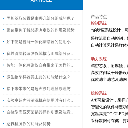
ARTICLE
产品特点
固相萃取装置是由哪几部分组成的呢？
控制系统
*的崂应系统设计，
聚创带你了解总磷测定仪的作用及优势
采样流量自动控制：
如下便是智能一体化蒸馏器的使用小常识
自动计算累计采样体
多歧管旋转蒸发仪其核心组成部分及功能如下
动力系统
智能一体化蒸馏仪自身带来了怎样的技术特点呢？
精密芯泵，耐腐蚀，
高效防倒吸干燥器设
微生物采样器其主要的功能是什么？
优质滤尘滤芯及滤网
接下来带来的是超声波处理器原理与特点
操控系统
A/B两路设计，采
实验室超声波清洗机在使用时有什么技巧呢？
智能化的软件标定功
自控型高压灭菌锅其操作步骤及注意事项的解析
宽温高亮TC-OL
采样数据可存储、打
总氮检测仪的功能及优势