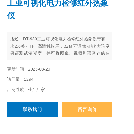
工业可视化电力检修红外热象
仪
描述：DT-980工业可视化电力检修红外热象仪带有一
块2.8英寸TFT高清触摸屏，32倍可调焦功能*大限度
保证测试清晰度，并可将图像、视频和语音存储在
Micro SD卡上（机身附带4G SD卡，*大可扩展至
64G），便于计算机进行浓度分析和统计。可以自动
更新时间：2023-08-29
标记区域内*高温，*低温及中心点温度。特别适适合用
访问量：1294
于建筑物能源效率检测、电力设备检测、加工和热处
理等.
厂商性质：生产厂家
联系我们
留言询价