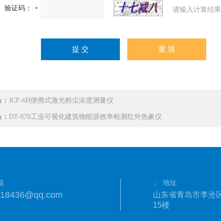
验证码：
请输入计算结果
条：
JCF-6H便携式激光粉尘浓度测量仪
条：
DT-870工业可视化建筑物能源效率检测红外热象仪
箱
地址
718436@qq.com
山东省青岛市李沧区
15楼