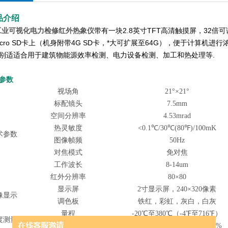
品介绍
工业可视化电力检修红外热象仪
带有一块2.8英寸TFT高清触摸屏，32
icro SD卡上（机身附带4G SD卡，*大可扩展至64G），便于计算机
别适适合用于建筑物能源效率检测、电力设备检测、加工和热处理等.
参数
视场角
21°×21°
标配镜头
7.5mm
空间分辨率
4.53mrad
热灵敏度
<0.1℃/30℃(80℉)/100mK
术参数
图像帧频
50Hz
对焦模式
免对焦
工作波长
8-14um
红外分辨率
80×80
显示屏
2寸显示屏，240×320像素
像显示
调色板
铁红，彩虹，灰白，白灰
量程
-20℃至380℃（-4℉至716℉）
度测量
精度
±2℃（±3.6℉）或度数的±2%