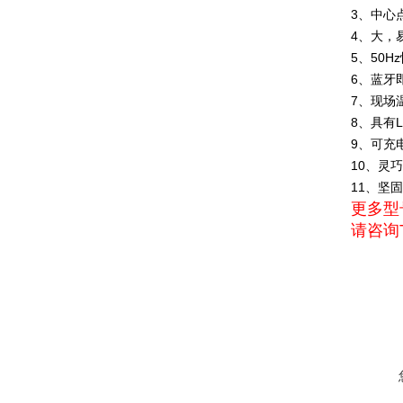
3、中心
4、大，
5、50H
6、蓝牙
7、现场
8、具有
9、可充
10、灵
11、坚
更多型
请咨询T