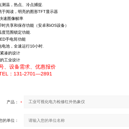
点测温，热点、冷点捕捉.
易于阅读，明亮的图形TFT显示器
z快速图像帧率
即时共享和保存功能（安卓和iOS设备）
温度范围锁定功能.
LED手电筒功能
电电池，全速运行10小时.
巧紧凑的设计
固的工业设计
号、设备需求、优惠报价
EL：131-2701—2891
产品：
您的单位：