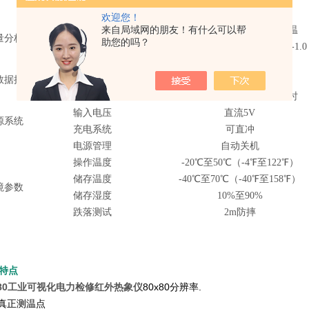
点分析
中心点
欢迎您！
来自局域网的朋友！有什么可以帮
高低温检测
自动标记区域内高温和低温
量分析
助您的吗？
测量校准
8种校准模式，发射可调0.01-1.0
图像储存格式
带测温数据的BMP格式
数据接口
蓝牙
有
电池
锂电池，可持续工作10小时
输入电压
直流5V
源系统
充电系统
可直冲
电源管理
自动关机
操作温度
-20℃至50℃（-4℉至122℉）
储存温度
-40℃至70℃（-40℉至158℉）
境参数
储存湿度
10%至90%
跌落测试
2m防摔
特点
80
工业可视化电力检修红外热象仪
80x80分辨率.
0真正测温点