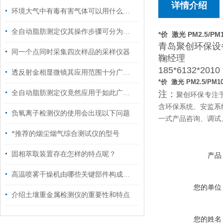
详情介绍
环境大气中有毒有害气体可以用什么仪器检测？
全自动脂肪测定仪其操作步骤可分为以下五个核心阶段
*价 激光 PM2.5/P
青岛聚创环保设
同一个点同时采集四次样品的采样仪器
鞠经理
185*6132*20
透反射金相显微镜其应用范围十分广泛，主要涵盖以下几个核心领域
*价 激光 PM2.5/PM
全自动脂肪测定仪竟然应用于如此广泛的领域
注：
聚创环保专注
含环保系统、安监系
负氧离子检测仪的使用会出现以下问题
一式产品咨询、调试
*推荐的烟尘烟气综合测试仪的型号
固相萃取装置存在怎样的特点呢？
产品
高温喷雾干燥机由哪些关键部件构成？一篇读懂核心运行逻辑
您的单位
介绍土壤重金属检测仪的重要性和特点
您的姓名