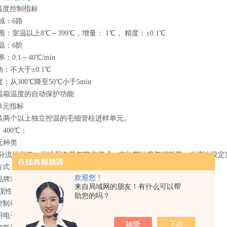
温度控制指标
域：6路
围：室温以上8℃～399℃，增量： 1℃， 精度：±0.1℃
温：6阶
：0.1～40℃/min
：不大于±0.1℃
：从300℃降至50℃小于5min
温箱温度的自动保护功能
单元指标
装两个以上独立控温的毛细管柱进样单元。
400℃；
元种类
不分流进样口；标准配备载气节省模式，有效节约载气消耗量；分流比设定范围
方式
欢迎您！
同品牌液体自动进样器
来自局域网的朋友！有什么可以帮
性：±0.01ul
助您的吗？
控制单元
用电子流量控制系统，可实现程序升压、恒温、恒流恒压等功能