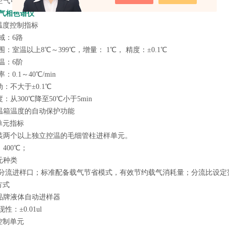
空气可采用机械阀或者电子流量控制系统；
90气相色谱仪
温度控制指标
域：6路
围：室温以上8℃～399℃，增量： 1℃， 精度：±0.1℃
温：6阶
：0.1～40℃/min
：不大于±0.1℃
：从300℃降至50℃小于5min
温箱温度的自动保护功能
单元指标
装两个以上独立控温的毛细管柱进样单元。
400℃；
元种类
不分流进样口；标准配备载气节省模式，有效节约载气消耗量；分流比设定范围
方式
同品牌液体自动进样器
性：±0.01ul
控制单元