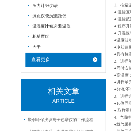
1、柱箱
压力计/压力表
● 温控区
测距仪/激光测距仪
● 温控范
温湿度计/红外测温仪
● 程序升
● 升温速率
粗糙度仪
●温度波动
天平
●冷却速度
●具有柱
查看更多
2、进样
●同时安
●高温度：
●进样单
相关文章
●分流/
3、进样
ARTICLE
●16位
● 取样重现
4、气路
聚创环保浅谈离子色谱仪的工作流程
●载气采