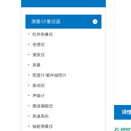
测量/计量仪器
红外热像仪
色谱仪
测汞仪
风量
照度计/紫外辐照计
振动仪
声级计
微波漏能仪
详
风速风向
辐射测量仪
JC-88