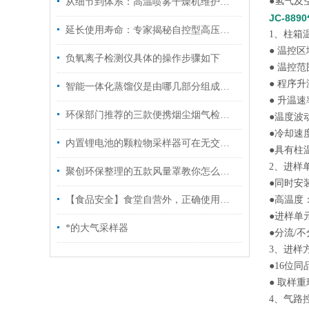
●氢气及
从细节到体系：高温喷雾干燥机维护保养，这样做让设备多扛几年
JC-88
延长使用寿命：专家揭秘自控型高压灭菌锅的保养秘诀
1、柱箱
● 温控区
负氧离子检测仪具体的操作步骤如下
● 温控范
● 程序升
智能一体化蒸馏仪是由哪几部分组成的呢？
● 升温速率
环保部门推荐的三款便携烟尘烟气检测仪
●温度波动
●冷却速度
内置锂电池的颗粒物采样器可在无交流电情况下正常使用
●具有柱
2、进样
聚创环保整理的五款风量罩教你怎么安装和操作
●同时安
【食品安全】食堂自营外，正确使用食品安全检测仪尤为重要
●高温度：
●进样单
*的大气采样器
●分流/
3、进样
●16位
● 取样重现
4、气路