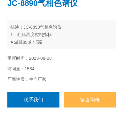
JC-8890气相色谱仪
描述：JC-8890气相色谱仪
1、柱箱温度控制指标
● 温控区域：6路
● 温控范围：室温以上8℃～399℃，增量： 1℃， 精
度：±0.1℃
更新时间：2023-08-28
● 程序升温：6阶
访问量：1584
● 升温速率：0.1～40℃/min
●温度波动：不大于±0.1℃
厂商性质：生产厂家
●冷却速度：从300℃降至50℃小于5min
●具有柱温箱温度的自动保护功能
联系我们
留言询价
2、进样单元指标
●同时安装两个以上独立控温的毛细管柱进样单元。
●高温度：400℃；
●进