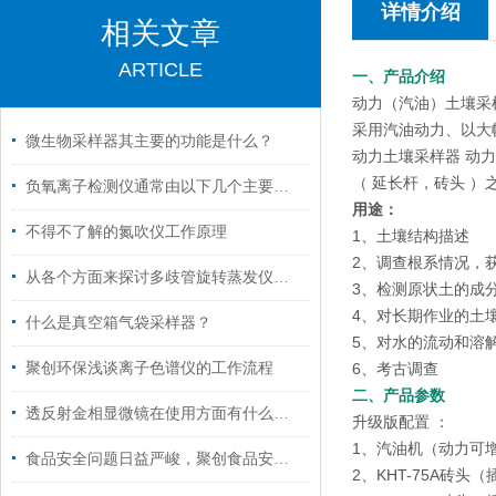
详情介绍
相关文章
ARTICLE
一、产品介绍
动力（汽油）土壤采
采用汽油动力、以大
微生物采样器其主要的功能是什么？
动力土壤采样器 动力可
（ 延长杆，砖头 
负氧离子检测仪通常由以下几个主要部分组成
用途：
不得不了解的氮吹仪工作原理
1、土壤结构描述
2、调查根系情况，
从各个方面来探讨多歧管旋转蒸发仪的技术特点
3、检测原状土的成
4、对长期作业的土
什么是真空箱气袋采样器？
5、对水的流动和溶
聚创环保浅谈离子色谱仪的工作流程
6、考古调查
二、产品参数
透反射金相显微镜在使用方面有什么小技巧吗？
升级版配置 ：
1、汽油机（动力可增
食品安全问题日益严峻，聚创食品安全检测仪来帮您
2、KHT-75A砖头