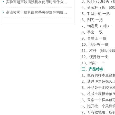
3、KHT-75B砖头
实验室超声波清洗机在使用时有什么技巧呢？
4、延长杆（长：50
高温喷雾干燥机由哪些关键部件构成？一篇读懂核心运行逻辑
5、T 型手柄 一把
6、刮刀 一把
7、钢卷尺（3米） 
8、手套 一双
9、合格证 一份
10、说明书 一份
11、杠杆 （辅助提
12、便携包 一支
13、铝箱 一个
三、产品特点
1、取得的样本直径和
2、通过冲击锤钻入
3、样品处于比较宽
4、柱状土壤很难被
5、采集一个样本就
6、比开挖一个采样
7、可有效地用于所