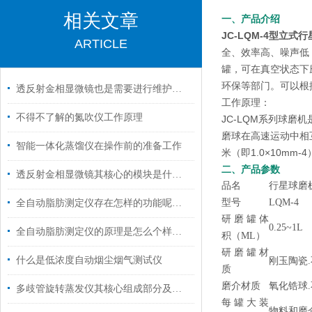
相关文章
一、产品介绍
JC-LQM-4型
立式行
ARTICLE
全、效率高、噪声低
罐，可在真空状态下
环保等部门。可以根
透反射金相显微镜也是需要进行维护保养的
工作原理：
不得不了解的氮吹仪工作原理
JC-LQM系列球
磨球在高速运动中相
智能一体化蒸馏仪在操作前的准备工作
米（即1.0×10mm-
二、产品参数
透反射金相显微镜其核心的模块是什么？
品名
行星球磨
型号
LQM-4
全自动脂肪测定仪存在怎样的功能呢？瞧着里
研磨罐体
0.25~1L
全自动脂肪测定仪的原理是怎么个样子的呢？
积（ML）
研磨罐材
什么是低浓度自动烟尘烟气测试仪
刚玉陶瓷
质
磨介材质
氧化锆球
多歧管旋转蒸发仪其核心组成部分及功能如下
每罐大装
物料和磨