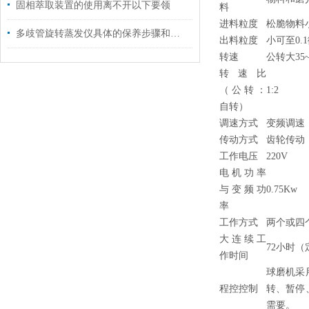
固相萃取装置的使用离不开以下要领
料
进料粒度
松脆物料
多歧管旋转蒸发仪具体的保养步骤和注意事项
出料粒度
小可至0.
转速
公转大35~3
转速比
（公转：
1:2
自转）
调速方式
变频调速
传动方式
齿轮传动
工作电压
220V
电机功率
与变频功
0.75Kw
率
工作方式
两个或四
大连续工
72小时（定
作时间
球磨机采
程控控制
转、暂停
需要。