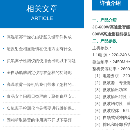
详情介绍
相关文章
ARTICLE
一、产品介绍
JC-600W
高通量智能
600W
高通量智能微
高温喷雾干燥机由哪些关键部件构成？一篇读懂核心运行逻辑
二、产品参数
主机参数：
透反射金相显微镜在使用方面有什么小技巧吗？
1.1电 源：220-240 V
负氧离子检测仪的使用会出现以下问题
微波频率：2450MH
整机安装功率：260
全自动脂肪测定仪存在怎样的功能呢？瞧着里
（1）电源要求：220 V
（2）微波源：专业
高温喷雾干燥机给我们带来了怎样的特点呢？
（3）微波输出功率 ：
食品安全问题日益严峻，聚创食品安全检测仪来帮您
（4）微波输出特性
（5）微波均匀性：
负氧离子检测仪也是需要进行维护保养的
（6）微波腔体：52
（7）自锁式缓冲防
固相萃取装置的使用离不开以下要领
（8）排风和冷却系