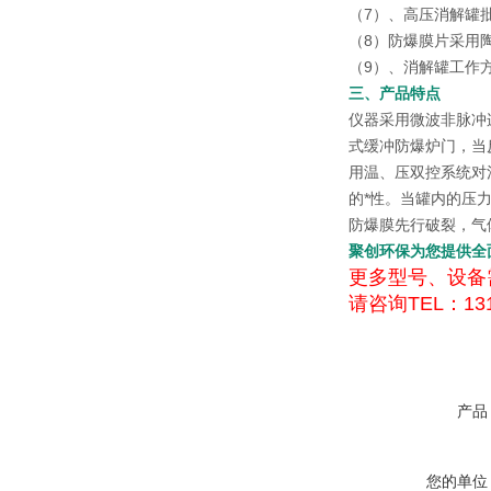
（7）、高压消解罐批
（8）防爆膜片采用
（9）、消解罐工作
三、产品特点
仪器采用微波非脉冲
式缓冲防爆炉门，当
用温、压双控系统对
的*性。当罐内的压
防爆膜先行破裂，气
聚创环保为您提供全
更多型号、设备
请咨询TEL：131
产品
您的单位