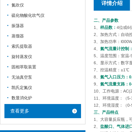
详情介绍
氮吹仪
硫化物酸化吹气仪
二、产品参数
振荡器
1、
样品数：
4位或6
2、加热方式：自动
蒸馏器
3、加热功率：l00
索氏提取器
4、
氮气流量计控制：0-
5、温度范围：室温-9
旋转蒸发仪
6、显示方式：数字
固相萃取装置
7、控温精度：±1℃
8、
氮气入口压力：0.
无油真空泵
9、
氮气流量支路：0-0
凯氏定氮仪
10、工作电源：AC(22
数显消化炉
11、环境温度：（5-
12、环境湿度：（0-
查看更多
三、产品特点
1、大容量反应瓶，
2、
盐酸口、气体进