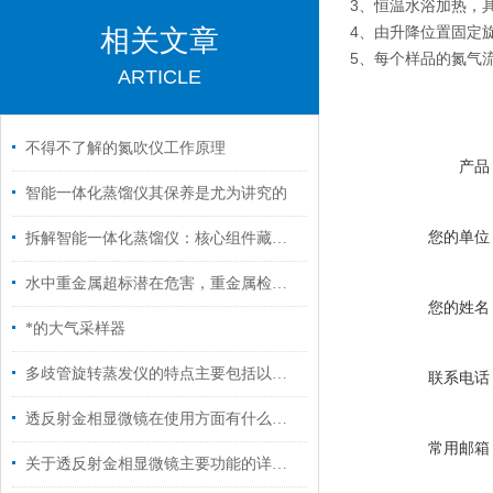
3、恒温水浴加热，
4、由升降位置固定
相关文章
5、每个样品的氮气
ARTICLE
不得不了解的氮吹仪工作原理
产品
智能一体化蒸馏仪其保养是尤为讲究的
您的单位
拆解智能一体化蒸馏仪：核心组件藏着哪些“高效密码”？
水中重金属超标潜在危害，重金属检测仪来帮忙
您的姓名
*的大气采样器
多歧管旋转蒸发仪的特点主要包括以下几个方面
联系电话
透反射金相显微镜在使用方面有什么小技巧吗？
常用邮箱
关于透反射金相显微镜主要功能的详细分析