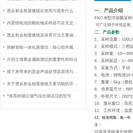
一、产品介绍
透反射金相显微镜在使用方面有什么小技巧吗？
FKC-Ⅲ型浮游菌
内置锂电池的颗粒物采样器可在无交流电情况下正常使用
可广泛用于环境监测
二、产品参数
透反射金相显微镜其保养方法主要涵盖以下几个方面
1、采样流量：100L/
2、采样模式：三档
拆解智能一体化蒸馏仪：核心组件藏着哪些“高效密码”？
3、采样量：10—999
介绍土壤重金属检测仪的重要性和特点
4、采样延迟：1—6
5、采集方式：手动
接下来带来的是超声波处理器原理与特点
6、电池：锂电池16.8
7、重量：6kg（整
关于透反射金相显微镜主要功能的详细分析
8、培养皿尺寸：f90*
*推荐的烟尘烟气综合测试仪的型号
9、外形尺寸：200*24
10、显示窗口：高亮
11、工作环境：温度：
12、校准周期：每一年
注：
仪器是否能满足使用